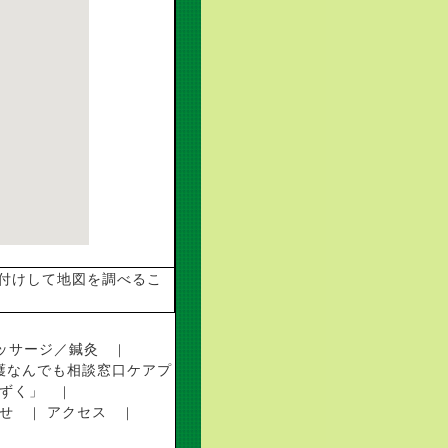
付けして地図を調べるこ
ッサージ／鍼灸
｜
護なんでも相談窓口ケアプ
ずく」
｜
せ
アクセス
｜
｜