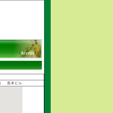
（2F） 長本ビル