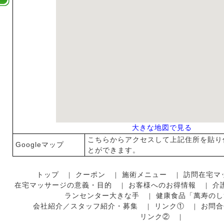
大きな地図で見る
こちらからアクセスして上記住所を貼り
Googleマップ
とができます。
トップ
クーポン
施術メニュー
訪問在宅マ
｜
｜
｜
在宅マッサージの意義・目的
お客様へのお得情報
介
｜
｜
ランセンター大きな手
健康食品「萬寿のし
｜
会社紹介／スタッフ紹介・募集
リンク①
お問合
｜
｜
リンク②
｜