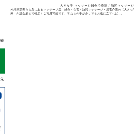
大きな手 マッサージ鍼灸治療院 / 訪問マッサージ
沖縄県那覇市古島にあるマッサージ店、鍼灸・在宅・訪問マッサージ・居宅介護の【大きな
療・介護全般まで幅広くご利用可能です。私たちの手が少しでもお役に立てれば…。
治療
濱先