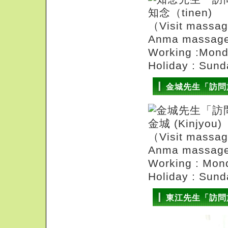
知念（tinen)
（Visit massage
Anma massage 
Working :Mon
Holiday : Sund
金城先生「訪問
金城 (Kinjyou)
（Visit massa
Anma massage 
Working : Mo
Holiday : Sund
東江先生「訪問