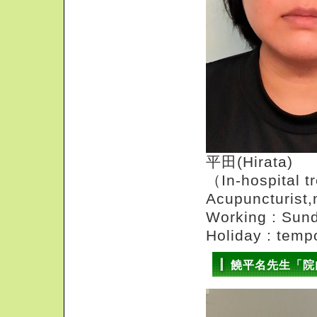
平田(Hirata)
（In-hospital t
Acupuncturist,
Working : Su
Holiday : temp
饒平名先生「院