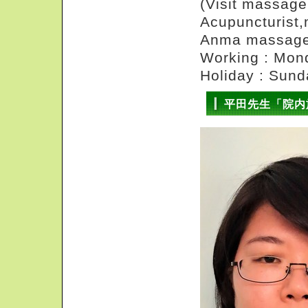
(Visit massa
Acupuncturist,
Anma massage 
Working : Mo
Holiday : Sund
平田先生「院内