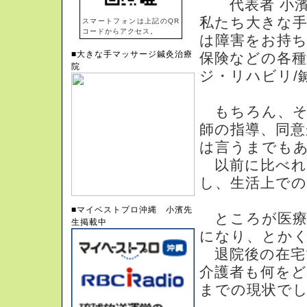
代表者 小濱
私たち大きな
スマートフォンは上記のQR
コードからアクセス。
は障害をお持ち
■大きな手マッサージ鍼灸治療
保険などの各種
院
ジ・リハビリ/
もちろん、そ
師の指導、同
は言うまでも
以前に比べれ
し、生活上で
■マイベストプロ沖縄 小濱先
ところが医療
生掲載中
になり、とか
退院後の在宅
介護者も何を
までの現状で