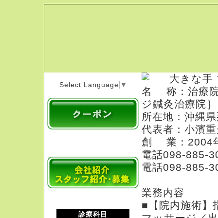
Select Language
▼
名 称：治療院 
ジ鍼灸治療院］
所在地：沖縄県那
代表者：小濱重
創 業：2004
電話098-88
電話098-88
業務内容
■【院内施術】
診療科目
マッサージ／