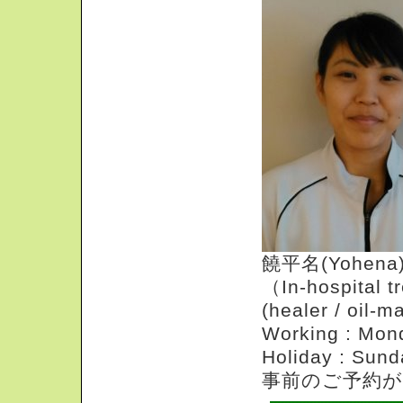
饒平名(Yohena
（In-hospital t
(healer / oil-
Working : Mo
Holiday : Sund
事前のご予約