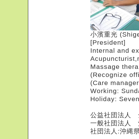
小濱重光 (Shige
[President]
Internal and e
Acupuncturist,
Massage thera
(Recognize offi
(Care manager
Working: Sun
Holiday: Seve
公益社団法人 
一般社団法人 
社団法人:沖縄