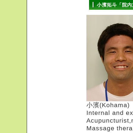
小濱拓斗「院内
小濱(Kohama)
Internal and e
Acupuncturist,
Massage thera