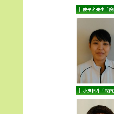
饒平名先生「院
小濱拓斗「院内