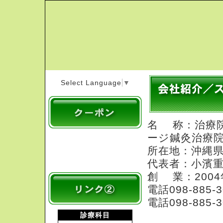
Select Language
▼
名 称：治療院
ージ鍼灸治療
所在地：沖縄県那
代表者：小濱
創 業：2004
電話098-88
電話098-88
診療科目