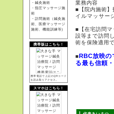
業務内容
・鍼灸施術
・指圧マッサージ施
■【院内施術
術
イルマッサー
・訪問施術（鍼灸施
術、医療マッサージ
■【在宅訪問マ
施術、機能訓練等)
設等まで訪問し
術を保険適用
携帯版はこちら！
RBC放映
■
る最も信頼
携帯電話で上記のQRコード
を読み取りアクセス。
スマホはこちら！
代表あいさつ