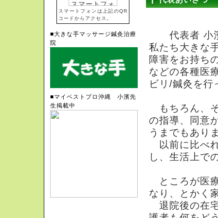
スマートフォンは上記のQR
コードからアクセス。
代表者 小
■大きな手マッサージ鍼灸治療
院
私たち大きな
障害をお持ち
などの各種医
ビリ/鍼灸を行
■マイベストプロ沖縄 小濱先
生掲載中
もちろん、そ
の指導、同意
うまでもあり
以前に比べれ
し、生活上で
ところが医療
なり、とかく
退院後の在宅
護者も何をど