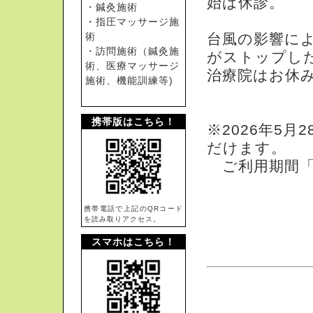
始は休診。
・鍼灸施術
・指圧マッサージ施
術
台風の影響に
・訪問施術（鍼灸施
がストップし
術、医療マッサージ
治療院はお休
施術、機能訓練等)
携帯版はこちら！
※2026年5
だけます。
ご利用期間「20
携帯電話で上記のQRコード
を読み取りアクセス。
スマホはこちら！
院内施術ご案内