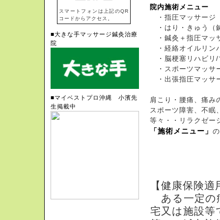
院内施術メニュー
スマートフォンは上記のQR
・指圧マッサージ
コードからアクセス。
・はり・きゅう（
■大きな手マッサージ鍼灸治療
・鍼灸＋指圧マッ
院
・経絡オイルリン
・脳梗塞リハビリ/
・スポーツマッサ
・出張指圧マッサー
■マイベストプロ沖縄 小濱先
肩こり・腰痛、痛み
生掲載中
スポーツ障害、不眠
等々・・リラクゼー
「施術メニュー」
訪問・在宅マッ
【健康保険適
ある一定の病
宅又は施設等