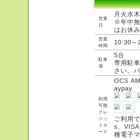
月火水
営業
※年中無
日
はお休
営業
10:30
時間
5台
駐車
専用駐
場
さい。
OCS AME
aypay
利用
可能
クレ
ご利用で
ジッ
トカ
s、VI
ード
種電子マ