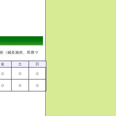
施術（鍼灸施術、医療マ
金
土
日
○
○
○
○
○
○