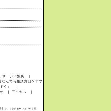
ッサージ／鍼灸
｜
護なんでも相談窓口ケアプ
ずく」
｜
せ
アクセス
｜
｜
手】で、リラクゼーションから治