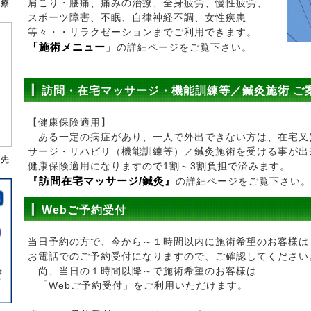
肩こり・腰痛、痛みの治療、全身疲労、慢性疲労、
治療
スポーツ障害、不眠、自律神経不調、女性疾患
等々・・リラクゼーションまでご利用できます。
「施術メニュー」
の詳細ページをご覧下さい。
訪問・在宅マッサージ・機能訓練等／鍼灸施術 ご
【健康保険適用】
ある一定の病症があり、一人で外出できない方は、在宅又
サージ・リハビリ（機能訓練等）／鍼灸施術を受ける事が出
濱先
健康保険適用になりますので1割～3割負担で済みます。
『訪問在宅マッサージ/鍼灸』
の詳細ページをご覧下さい。
Webご予約受付
当日予約の方で、今から～１時間以内に施術希望のお客様は
お電話でのご予約受付になりますので、ご確認してください
尚、当日の１時間以降～で施術希望のお客様は
「Webご予約受付」をご利用いただけます。