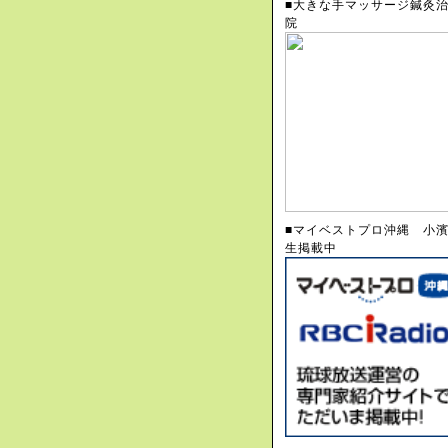
■大きな手マッサージ鍼灸
院
■マイベストプロ沖縄 小
生掲載中