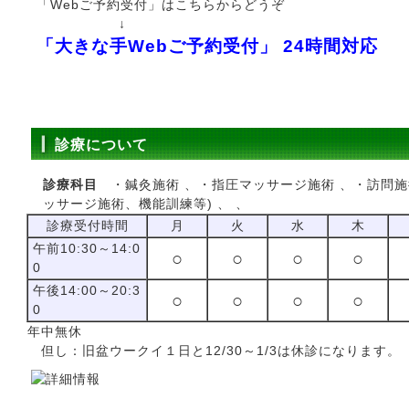
「Webご予約受付」はこちらからどうぞ
↓
「大きな手Webご予約受付」 24時間対応
診療について
診療科目
・鍼灸施術 、・指圧マッサージ施術 、・訪問
ッサージ施術、機能訓練等) 、 、
診療受付時間
月
火
水
木
午前10:30～14:0
○
○
○
○
0
午後14:00～20:3
○
○
○
○
0
年中無休
但し：旧盆ウークイ１日と12/30～1/3は休診になります。