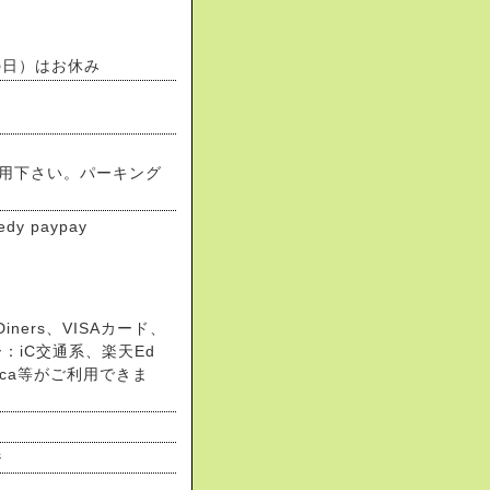
の日）はお休み
用下さい。パーキング
edy paypay
ners、VISAカード、
：iC交通系、楽天Ed
okica等がご利用できま
ジ