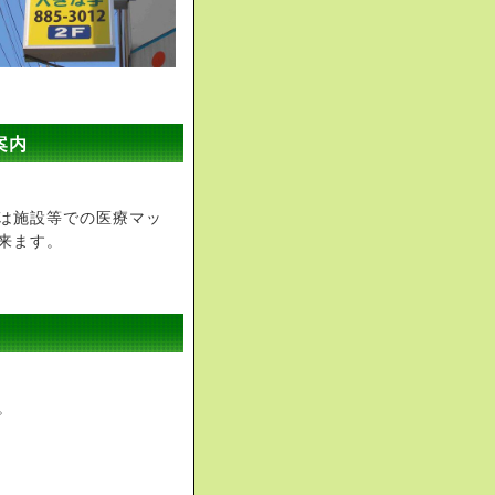
案内
は施設等での医療マッ
来ます。
。