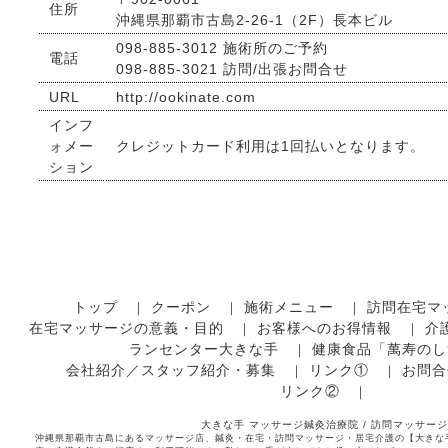
住所
沖縄県那覇市古島2-26-1（2F）長本ビル
098-885-3012 施術所のご予約
電話
098-885-3021 訪問/出張お問合せ
URL
http://ookinate.com
インフ
ォメー
クレジットカード利用は1回払いとなります。
ション
トップ
クーポン
施術メニュー
訪問在宅マ
｜
｜
｜
在宅マッサージの意義・目的
お客様へのお得情報
介
｜
｜
ランセンター大きな手
健康食品「萬寿のし
｜
会社紹介／スタッフ紹介・募集
リンク①
お問合
｜
｜
リンク②
｜
大きな手 マッサージ鍼灸治療院 / 訪問マッサージ
沖縄県那覇市古島にあるマッサージ店、鍼灸・在宅・訪問マッサージ・居宅介護の【大きな