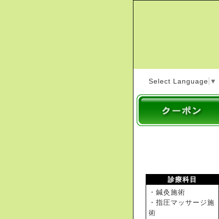
Select Language
▼
診療科目
・鍼灸施術
・指圧マッサージ施
術