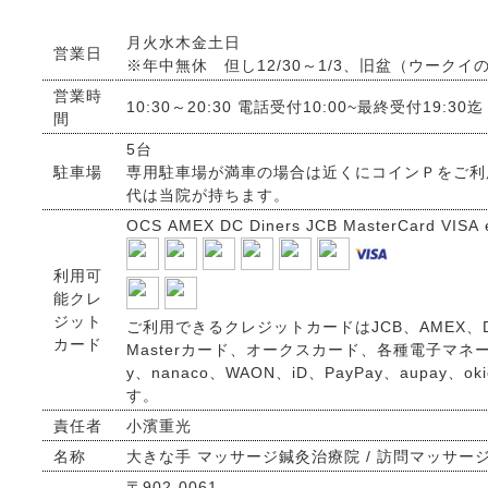
月火水木金土日
営業日
※年中無休 但し12/30～1/3、旧盆（ウークイ
営業時
10:30～20:30 電話受付10:00~最終受付19:30迄
間
5台
駐車場
専用駐車場が満車の場合は近くにコインＰをご利
代は当院が持ちます。
OCS AMEX DC Diners JCB MasterCard VISA 
利用可
能クレ
ジット
ご利用できるクレジットカードはJCB、AMEX、Di
カード
Masterカード、オークスカード、各種電子マネー
y、nanaco、WAON、iD、PayPay、aupay、
す。
責任者
小濱重光
名称
大きな手 マッサージ鍼灸治療院 / 訪問マッサー
〒902-0061