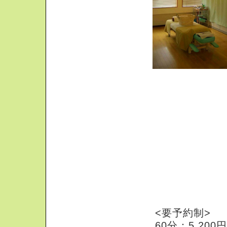
経絡(ケイラク
<要予約制>
60分：5,20