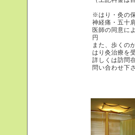
※はり・灸の
神経痛・五十
医師の同意によ
円
また、歩くの
はり灸治療を
詳しくは
訪問
問い合わせ下
はり・きゅう＋