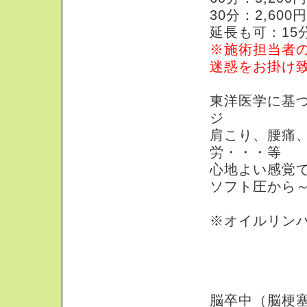
30分：2,60
延長も可：15分
※施術担当者
迷惑をお掛け
東洋医学に基
ジ
肩こり、腰痛
労・・・等
心地よい感覚
ソフト圧から
※オイルリン
医療マッサージ
脳卒中（脳梗