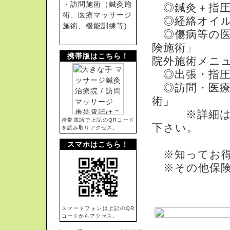
・訪問施術（鍼灸施
◎鍼灸＋指圧
術、医療マッサージ
◎経絡オイル
施術、機能訓練等)
◎傷病等の医療
険施術」
携帯版はこちら！
院外施術メニ
◎出張・指圧
◎訪問・医療
術」
※詳細は「
携帯電話で上記のQRコード
下さい。
を読み取りアクセス。
スマホはこちら！
※知ってお得
※その他保険
指圧・マッサ
スマートフォンは上記のQR
コードからアクセス。