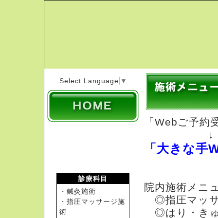
Select Language
▼
「Webご予約
↓
「大きな手W
診療科目
院内施術メニ
・鍼灸施術
◎指圧マッサ
・指圧マッサージ施
◎はり・きゅ
術