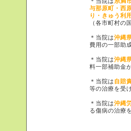
＊当院は
糸満
与那原町・西
り・きゅう利
（各市町村の
＊当院は
沖縄
費用の一部助
＊当院は
沖縄
料一部補助金
＊当院は
自賠
等の治療を受
＊当院は
沖縄
る傷病の治療