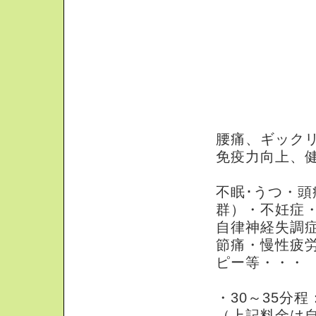
はり・きゅう（
腰痛、ギック
免疫力向上、
不眠･うつ・頭
群）・不妊症
自律神経失調
節痛・慢性疲
ピー等・・・
・30～35分程
（上記料金は