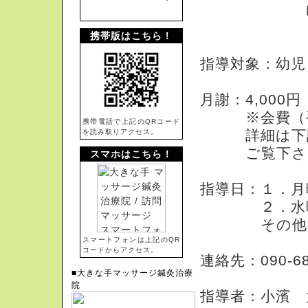
ゆいレー
（市立病
携帯版はこちら！
指導対象：幼児
月謝：4,000円
※会費（手
携帯電話で上記のQRコード
詳細は下記の
を読み取りアクセス。
ご覧下さ
スマホはこちら！
指導日：１．月曜日
２．水曜日（1
その他の曜
スマートフォンは上記のQR
コードからアクセス。
連絡先：090-68
■大きな手マッサージ鍼灸治療
院
指導者：小濱 