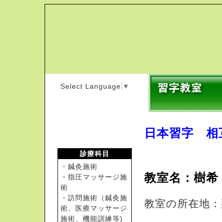
Select Language
▼
日本習字 相
診療科目
樹希（きき）習
・鍼灸施術
教室名：樹希
・指圧マッサージ施
術
・訪問施術（鍼灸施
教室の所在地：
術、医療マッサージ
コーポ長
施術、機能訓練等)