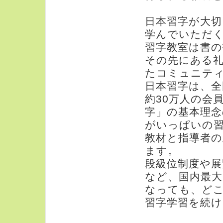
日本習字が大
学んでいただ
習字教室は書
その先にある
たコミュニテ
日本習字は、全
約30万人の会
字」の基本理念
がいっぱいの
教材と指導者
ます。
段級位制度や
など、国内最
なっても、ど
習字学習を続