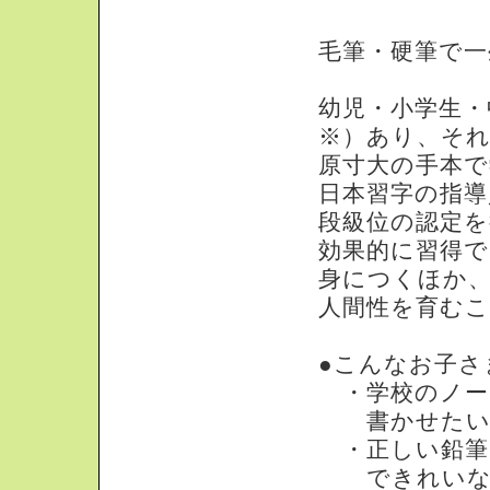
幼児部 小学部
毛筆・硬筆で一
幼児・小学生・
※）あり、そ
原寸大の手本で
日本習字の指導
段級位の認定
効果的に習得
身につくほか
人間性を育む
●こんなお子さ
・学校のノー
書かせたい
・正しい鉛筆(
できれいな文