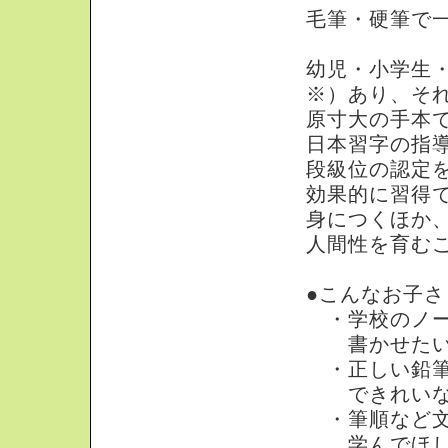
毛筆・硬筆で
幼児・小学生
※）あり、そ
原寸大の手本
日本習字の指
段級位の認定
効果的に習得
身につくほか
人間性を育む
●こんなお子
・学校のノー
書かせたい
・正しい鉛筆
できれいな文
・筆順など文
学んでほし