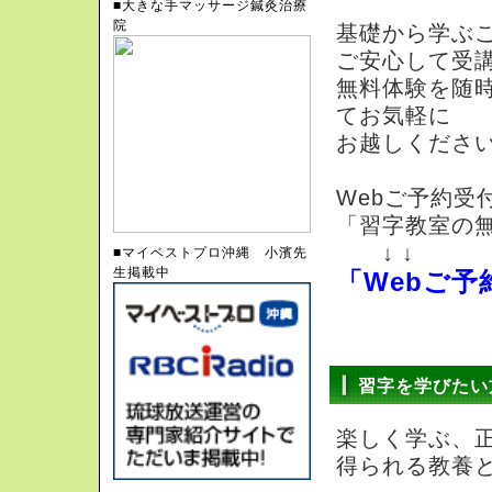
■大きな手マッサージ鍼灸治療
院
基礎から学ぶ
ご安心して受
無料体験を随
てお気軽に
お越しくださ
Webご予約受
「習字教室の
↓ ↓
■マイベストプロ沖縄 小濱先
生掲載中
「Webご予
習字を学びたい
楽しく学ぶ、
得られる教養