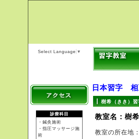
Select Language
▼
日本習字 相
樹希（きき）習
診療科目
教室名：樹
・鍼灸施術
・指圧マッサージ施
教室の所在地：
術