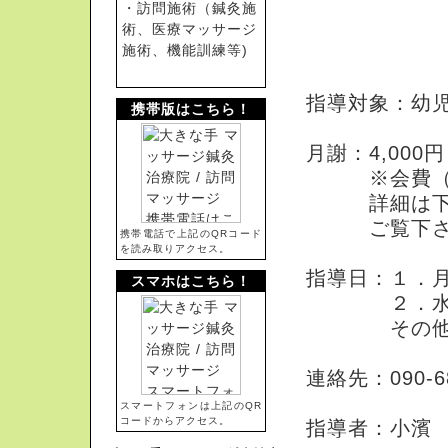
コーポ長
・訪問施術（鍼灸施
ゆいレー
術、医療マッサージ
施術、機能訓練等)
（市立
指導対象：幼
携帯版はこちら！
月謝：4,000円
※会費（手
詳細は下記
ご覧下さ
携帯電話で上記のQRコード
を読み取りアクセス。
指導日：１．月曜
スマホはこちら！
２．水曜日（1
その他の曜
連絡先：090-68
スマートフォンは上記のQR
コードからアクセス。
指導者：小濱