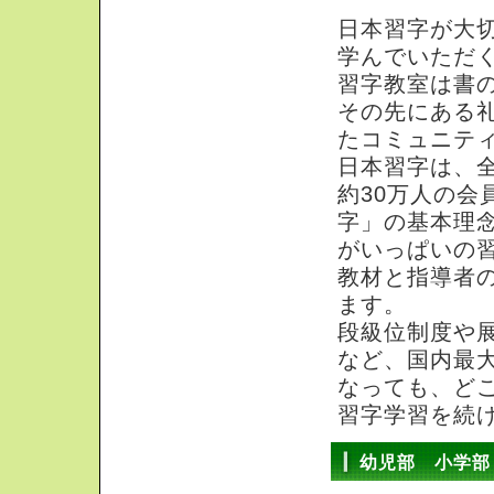
日本習字が大
学んでいただ
習字教室は書
その先にある
たコミュニテ
日本習字は、
約30万人の会
字」の基本理
がいっぱいの
教材と指導者
ます。
段級位制度や
など、国内最
なっても、ど
習字学習を続
幼児部 小学部