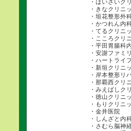
・はいさいク
・きなクリニ
・垣花整形外
・かつれん内
・てるクリニ
・こころクリ
・平田胃腸科
・安謝ファミ
・ハートライ
・新垣クリニ
・岸本整形リ
・那覇西クリ
・みえばしク
・徳山クリニ
・もりクリニ
・金井医院
・しんざと内
・さむら脳神