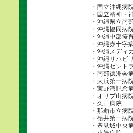
・国立沖縄病
・国立精神・
・沖縄県立南
・沖縄協同病
・沖縄中部療
・沖縄赤十字
・沖縄メディ
・沖縄リハビ
・沖縄セント
・南部徳洲会
・大浜第一病
・宜野湾記念
・オリブ山病
・久田病院
・那覇市立病
・嶺井第一病
・豊見城中央
・小禄病院