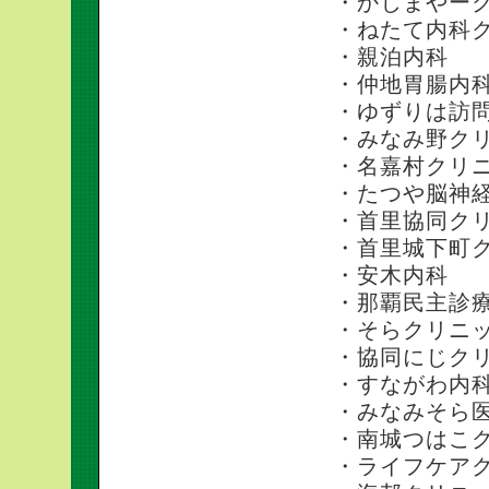
・かじまやー
・ねたて内科
・親泊内科
・仲地胃腸内
・ゆずりは訪
・みなみ野ク
・名嘉村クリ
・たつや脳神
・首里協同ク
・首里城下町
・安木内科
・那覇民主診
・そらクリニ
・協同にじク
・すながわ内
・みなみそら
・南城つはこ
・ライフケア