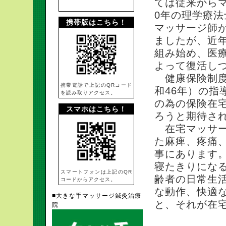
ては従来から
0年の理学療
携帯版はこちら！
マッサージ師
ましたが、近
組み始め、医
よって復活し
健康保険制度
携帯電話で上記のQRコード
和46年）の
を読み取りアクセス。
の為の保険在
スマホはこちら！
ろうと期待さ
在宅マッサー
た麻痺、疼痛
事にあります
寝たきりにな
スマートフォンは上記のQR
齢者の日常生活
コードからアクセス。
な動作、快適な
■大きな手マッサージ鍼灸治療
と、それが在
院