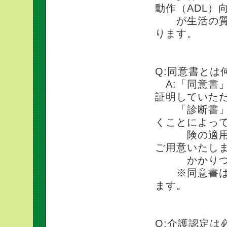
動作（ADL）
が生活の質（
ります。
Q:同意書とは
A:「同意書
証明していた
「診断書」の
くことによっ
険の適用が可
ご用意いたし
かかりつけ医
※同意書は指
ます。
Q:介護認定は