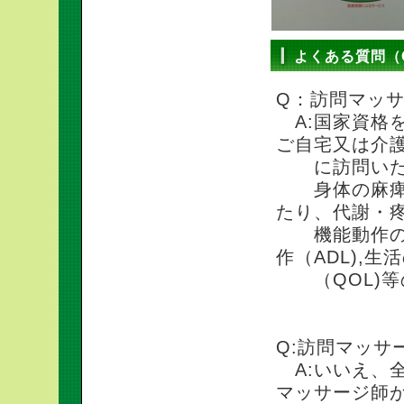
よくある質問（Q
Q：訪問マッサ
A:国家資格
ご自宅又は介
に訪問いた
身体の麻痺・
たり、代謝・
機能動作の改
作（ADL),生
（QOL)等
Q:訪問マッサ
A:いいえ、
マッサージ師