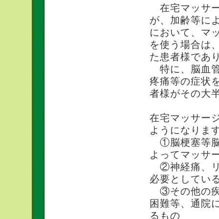
在宅マッサー
が、加齢等に
において、マ
を使う場合は
た患者様であ
特に、脳血管
疼痛等の症状を
者様がその大
在宅マッサー
ようになりま
①脳梗塞等脳
よってマッサ
②神経痛、リ
必要としてい
③その他の疾
困難等、通院
るもの