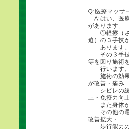
Q:医療マッサ
A:はい、医
があります。
①軽擦（さす
迫）の３手技
あります
その３手技を
等を図り施術
行います
施術の効果と
が改善・痛み
シビレの緩和
上・免疫力向
また身体が軽
その他の運動
改善拡大・
歩行能力の向