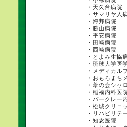
・天久台病院
・サマリヤ人
・海邦病院
・勝山病院
・平安病院
・田崎病院
・西崎病院
・とよみ生協
・琉球大学医
・メディカル
・おもろまち
・葦の会シャ
・稲福内科医
・バークレー
・松城クリニ
・リハビリテ
・知念医院