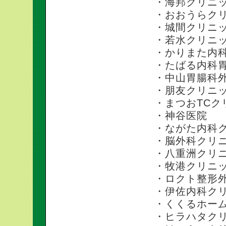
・海邦クリニ
・おおうらク
・城間クリニ
・若水クリニ
・かりまた内
・たばる内科
・中山胃腸科
・朋友クリニ
・まつおTCク
・神谷医院
・ながた内科
・脳外科クリ
・八重洲クリ
・牧港クリニ
・ロクト整形外
・伊佐内科ク
・くくるホー
・ヒラハタク