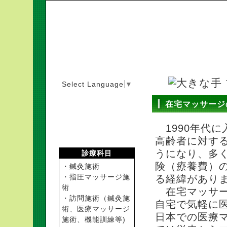
Select Language
▼
在宅マッサージ
1990年代
高齢者に対す
うになり、多
診療科目
険（療養費）
・鍼灸施術
・指圧マッサージ施
る経緯があり
術
在宅マッサー
・訪問施術（鍼灸施
自宅で気軽に
術、医療マッサージ
日本での医療
施術、機能訓練等)