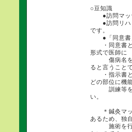
○豆知識
●訪問マッサ
●訪問リハビ
です。
●「同意書」
・同意書とは
形式で医師に
傷病名を証明
ると言うこと
・指示書とは
どの部位に機
訓練等をし
い。
＊鍼灸マッサ
あるため、独
施術を行う事