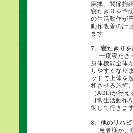
麻痺、関節拘
寝たきりを予
の生活動作が
動作改善の計
ます。
7、
寝たきりを
一度寝たきり
身体機能全体
りやすくなり
ッドで上体を
和させる施術
（ADL)が行
日常生活動作A
術して行きま
8、
他のリハビ
患者様が、理