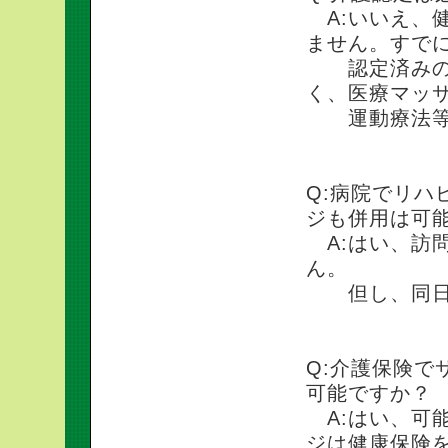
A:いいえ、
ません。すで
認定済みのご
く、医療マッ
運動療法等（
Q:病院でリ
ジも併用は可
A:はい、訪
ん。
但し、同日の
Q:介護保険
可能ですか？
A:はい、可
ジは健康保険