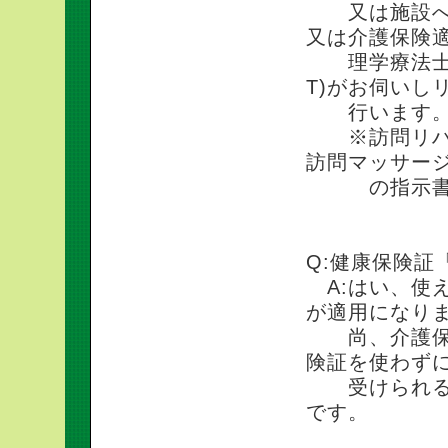
又は施設へお
又は介護保険
理学療法士（
T)がお伺いし
行います
※訪問リハビ
訪問マッサー
の指示書で
Q:健康保険証
A:はい、使
が適用になり
尚、介護保険
険証を使わず
受けられる運
です。