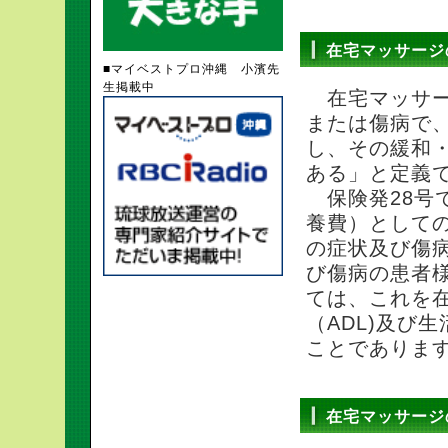
在宅マッサージ
■マイベストプロ沖縄 小濱先
生掲載中
在宅マッサー
または傷病で
し、その緩和
ある」と定義
保険発28号
養費）として
の症状及び傷
び傷病の患者
ては、これを
（ADL)及び
ことでありま
在宅マッサージ