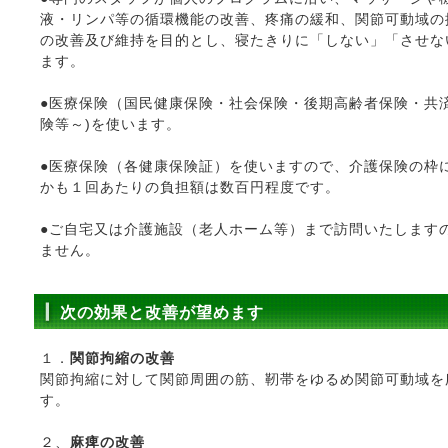
液・リンパ等の循環機能の改善、疼痛の緩和、関節可動域の
の改善及び維持を目的とし、寝たきりに「しない」「させな
ます。
●医療保険（国民健康保険・社会保険・後期高齢者保険・共
険等～)を使います。
●医療保険（各健康保険証）を使いますので、介護保険の枠
かも１回あたりの負担額は数百円程度です。
●ご自宅又は介護施設（老人ホーム等）まで訪問いたします
ません。
次の効果と改善が望めます
１．
関節拘縮の改善
関節拘縮に対して関節周囲の筋、靭帯をゆるめ関節可動域を
す。
２、
麻痺の改善