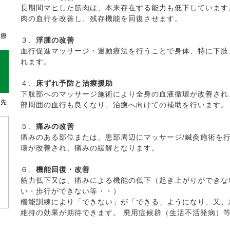
長期間マヒした筋肉は、本来存在する能力も低下しています
肉の血行を改善し、残存機能を回復させます。
治療
３、
浮腫の改善
血行促進マッサージ・運動療法を行うことで身体、特に下肢
れます。
４、
床ずれ予防と治療援助
下肢部へのマッサージ施術により全身の血液循環が改善され
濱先
部周囲の血行も良くなり、治癒へ向けての補助を行います。
５、
痛みの改善
痛みのある部位または、患部周辺にマッサージ/鍼灸施術を
環が改善され、痛みの緩解となります。
６、
機能回復・改善
筋力低下又は、痛みによる機能の低下（起き上がりができな
い・歩行ができない等・・）
機能訓練により「できない」が「できる」ようになり、又、
維持の効果が期待できます。 廃用症候群（生活不活発病）