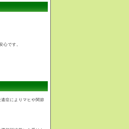
安心です。
後遺症によりマヒや関節
。