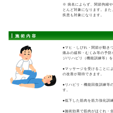
※ 病名によらず、関節拘縮
とんど対象になります。また
疾患も対象になります。
施 術 内 容
●マヒ・しびれ・関節が動き
痛みの緩和・むくみ等の予防
ジ/リハビリ（機能訓練等）
●マッサージを受けることに
の改善が期待できます。
●リハビリ・機能回復訓練等
す。
●低下した筋肉を筋力強化訓
●施術効果で筋肉がほぐれ・