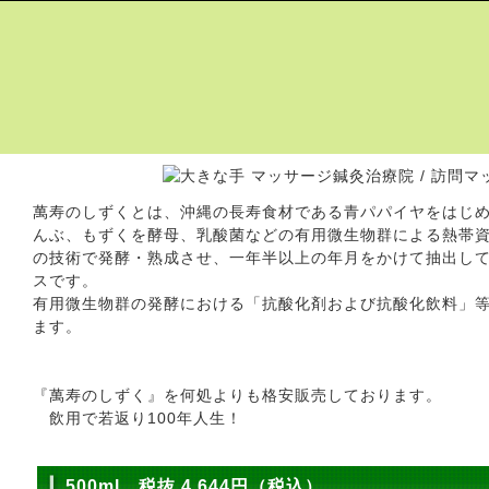
萬寿のしずくとは、沖縄の長寿食材である青パパイヤをはじ
んぶ、もずくを酵母、乳酸菌などの有用微生物群による熱帯
の技術で発酵・熟成させ、一年半以上の年月をかけて抽出し
スです。
有用微生物群の発酵における「抗酸化剤および抗酸化飲料」
ます。
『萬寿のしずく』を何処よりも格安販売しております。
飲用で若返り100年人生！
500ml 税抜 4,644円（税込）