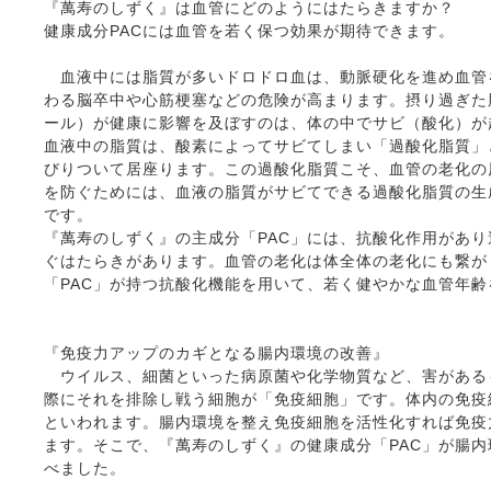
『萬寿のしずく』は血管にどのようにはたらきますか？
健康成分PACには血管を若く保つ効果が期待できます。
血液中には脂質が多いドロドロ血は、動脈硬化を進め血管
わる脳卒中や心筋梗塞などの危険が高まります。摂り過ぎた
ール）が健康に影響を及ぼすのは、体の中でサビ（酸化）が
血液中の脂質は、酸素によってサビてしまい「過酸化脂質」
びりついて居座ります。この過酸化脂質こそ、血管の老化の
を防ぐためには、血液の脂質がサビてできる過酸化脂質の生
です。
『萬寿のしずく』の主成分「PAC」には、抗酸化作用があ
ぐはたらきがあります。血管の老化は体全体の老化にも繋が
「PAC」が持つ抗酸化機能を用いて、若く健やかな血管年
『免疫力アップのカギとなる腸内環境の改善』
ウイルス、細菌といった病原菌や化学物質など、害がある
際にそれを排除し戦う細胞が「免疫細胞」です。体内の免疫
といわれます。腸内環境を整え免疫細胞を活性化すれば免疫
ます。そこで、『萬寿のしずく』の健康成分「PAC」が腸
べました。