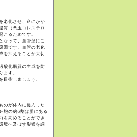
を老化させ、命にかか
脂質（悪玉コレステロ
起こるためです。
となって、血管壁にこ
原因です。血管の老化
成を抑えることが大切
り過酸化脂質の生成を防
ります。
齢を目指しましょう。
ものが体内に侵入した
細胞の約6割は腸にある
力を高めることができ
内環境へ及ぼす影響を調