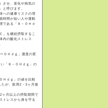
）させ、老化や病気の
」と呼びます。
体への健康リスクの増
眠時間が短い人や運動
標である「８－ＯＨｄ
Ｃ」を継続摂取するこ
体内の酸化ストレス
。
８ーＯＨｄｇ」濃度の変
らい「８－ＯＨｄｇ」の
ＯＨｄｇ」の値を比較
たが、飲用2・3ヶ月後
2ヶ月以上の摂取期間で
ストレスから身を守る