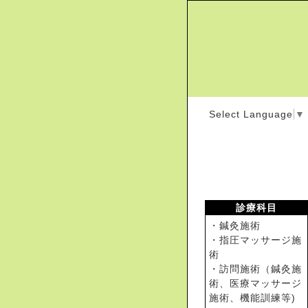
Select Language
▼
診療科目
・鍼灸施術
・指圧マッサージ施
術
・訪問施術（鍼灸施
術、医療マッサージ
施術、機能訓練等)