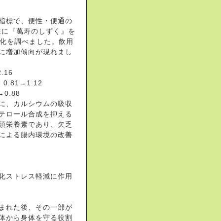
指標で、便性・便通の
性に『萬寿のしずく』を
変化を調べました。飲用
）に増加傾向が現れまし
.16
.81→1.12
0.88
に、カルシウムの吸収
テロール合成を抑える
必須栄養素であり、欠乏
」による腸内環境の改善
酸化ストレス軽減に作用
まれた後、その一部が
体から身体を守る役割