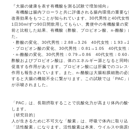
『大腸の健康を表す有機酸を測る試験で増加傾向』
有機酸は腸内フローラと共に評価される腸内環境の重要な
改善効果をもつことが知られています。30代男性と40代女
1日30mlずつ90日間飲用してもらい、糞便中の有機酸量の
前と比較した結果、有機酸（酢酸、プロピオン酸、n-酪酸
た。
・酢酸の変化、30代男性：2.88→3.26 40代女性：1.93→2
・プロピオン酸の変化、30代男性：0.81→1.05 40代女性：0
・n-酪酸の変化、30代男性：0.79→0.86 40代女性：0.60→
酢酸およびプロピオン酸は、体のエネルギー源となると同時
促進する作用があります。プロピオン酸には肝臓でのコレス
作用も報告されています。また、n-酪酸は大腸粘膜細胞の
すると大腸の機能不全に繋がります。この試験では「PAC
が示唆されました。
「PAC」は、長期摂取することで抗酸化力が高まり体内の
します。
［研究目的］
人が生きるために不可欠な「酸素」は、呼吸で体内に取り込
「活性酸素」になります。活性酸素は本来、ウイルスや病原