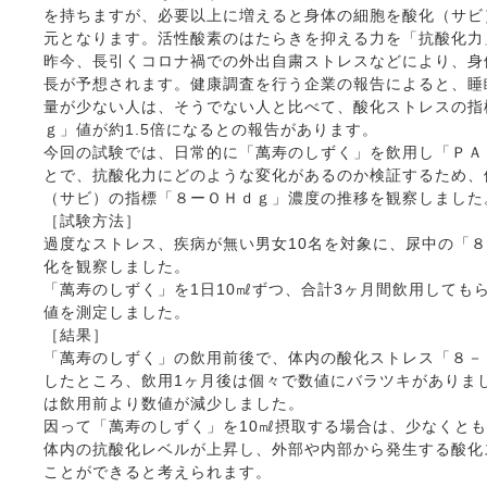
を持ちますが、必要以上に増えると身体の細胞を酸化（サビ
元となります。活性酸素のはたらきを抑える力を「抗酸化力
昨今、長引くコロナ禍での外出自粛ストレスなどにより、身
長が予想されます。健康調査を行う企業の報告によると、睡
量が少ない人は、そうでない人と比べて、酸化ストレスの指
ｇ」値が約1.5倍になるとの報告があります。
今回の試験では、日常的に「萬寿のしずく」を飲用し「ＰＡ
とで、抗酸化力にどのような変化があるのか検証するため、
（サビ）の指標「８ーＯＨｄｇ」濃度の推移を観察しました
［試験方法］
過度なストレス、疾病が無い男女10名を対象に、尿中の「
化を観察しました。
「萬寿のしずく」を1日10㎖ずつ、合計3ヶ月間飲用しても
値を測定しました。
［結果］
「萬寿のしずく」の飲用前後で、体内の酸化ストレス「８－
したところ、飲用1ヶ月後は個々で数値にバラツキがありまし
は飲用前より数値が減少しました。
因って「萬寿のしずく」を10㎖摂取する場合は、少なくとも
体内の抗酸化レベルが上昇し、外部や内部から発生する酸化
ことができると考えられます。