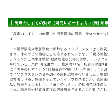
萬寿のしずくの効果（研究レポートより：(株) 熱
『萬寿のしずく』の飲用で生活習慣病の原因、身体のサビを
す。
生活習慣病や動脈硬化で増加するイソプロスタンは、脂質
され、体のサビの指標として注目されています。「慶応義塾
シントン州立大学医学部 動脈硬化研究部門留学、アンチエ
を得ている」久保 明先生の下、糖尿病11名、脂質異常症9
に『萬寿のしずく』を1日朝昼夕の3回（10ml/1回）、1ヶ
でイソプロスタンの値を調べる臨床試験を行いました。糖尿
健常者より高い数値を示していたイソプロスタンが、飲用後
低い数値を示しました。『萬寿のしずく』の飲用で身体のサ
され、糖尿病や脂質異常症に好影響を与えることが期待され