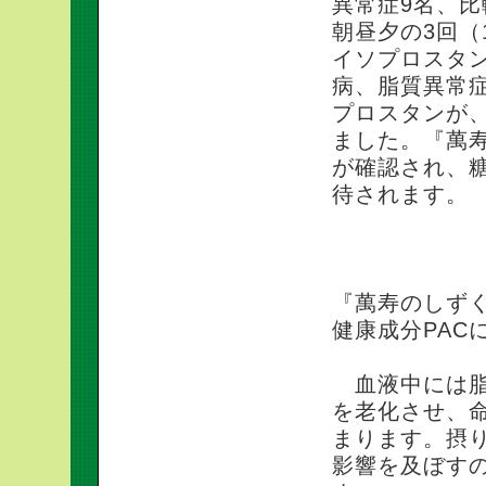
異常症9名、比
朝昼夕の3回（
イソプロスタ
病、脂質異常
プロスタンが
ました。『萬
が確認され、
待されます。
『萬寿のしず
健康成分PAC
血液中には脂
を老化させ、
まります。摂
影響を及ぼす