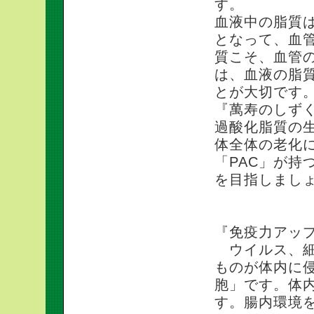
す。
血液中の脂質
となって、血
質こそ、血管
は、血液の脂
とが大切です
『萬寿のしずく
過酸化脂質の
体全体の老化
「PAC」が持
を目指しまし
『免疫力アッ
ウイルス、細
ものが体内に
胞」です。体
す。腸内環境