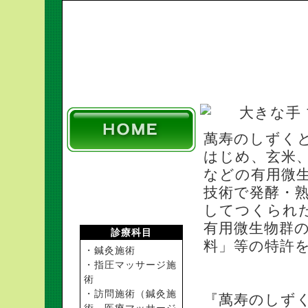
萬寿のしずく
はじめ、玄米
などの有用微
技術で発酵・
してつくられ
有用微生物群
診療科目
料」等の特許
・鍼灸施術
・指圧マッサージ施
術
・訪問施術（鍼灸施
『萬寿のしず