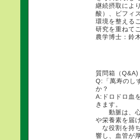
継続摂取によ
酸）、ビフィ
環境を整えるこ
研究を重ねて
農学博士：鈴
質問箱（Q＆A
質問箱（Q&A)
Q:「萬寿の
か？
A:ドロドロ血
きます。
動脈は、心臓
や栄養素を届
な役割を持ち
響し、血管が