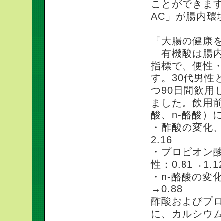
ことができま
AC」が腸内
『大腸の健康
有機酸は腸内
指標で、便性
す。30代男性
つ90日間飲
ました。飲用
酸、n-酪酸）
・酢酸の変化、3
2.16
・プロピオン酸の
性：0.81→1.1
・n-酪酸の変化
→0.88
酢酸およびプ
に、カルシウ