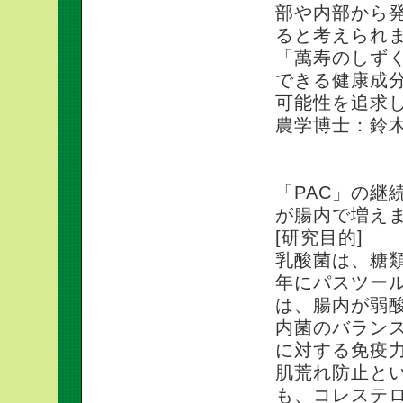
部や内部から
ると考えられ
「萬寿のしず
できる健康成
可能性を追求
農学博士：鈴
「PAC」の継
が腸内で増え
[研究目的]
乳酸菌は、糖類
年にパスツー
は、腸内が弱
内菌のバラン
に対する免疫
肌荒れ防止と
も、コレステ