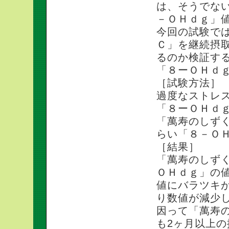
は、そうでな
－ＯＨｄｇ」値
今回の試験で
Ｃ」を継続摂
るのか検証す
「８ーＯＨｄ
［試験方法］
過度なストレ
「８ーＯＨｄ
「萬寿のしずく
らい「８－Ｏ
［結果］
「萬寿のしず
ＯＨｄｇ」の
値にバラツキ
り数値が減少
因って「萬寿
も2ヶ月以上