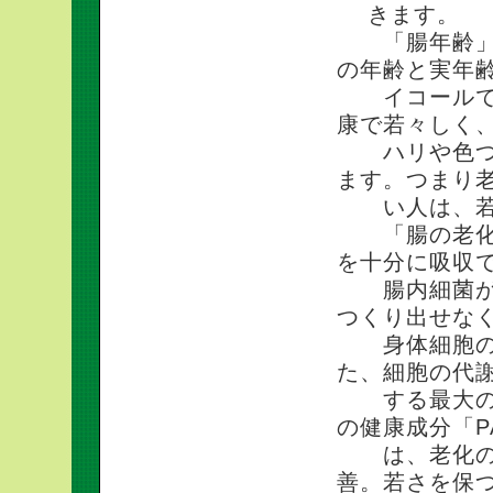
きます。
「腸年齢」と
の年齢と実年
イコールでは
康で若々しく
ハリや色つや
ます。つまり
い人は、若く
「腸の老化」
を十分に吸収
腸内細菌が生
つくり出せな
身体細胞の代
た、細胞の代
する最大の要
の健康成分「P
は、老化の元
善。若さを保