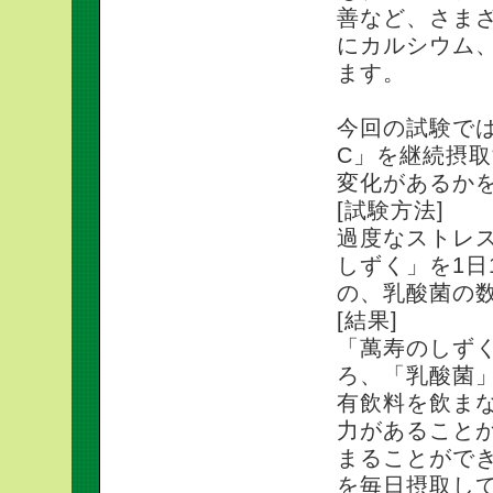
善など、さま
にカルシウム
ます。
今回の試験で
C」を継続摂
変化があるか
[試験方法]
過度なストレ
しずく」を1日
の、乳酸菌の
[結果]
「萬寿のしず
ろ、「乳酸菌」
有飲料を飲まな
力があること
まることができ
を毎日摂取して