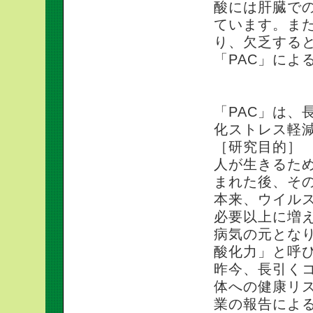
酸には肝臓で
ています。また
り、欠乏する
「PAC」によ
「PAC」は、
化ストレス軽
［研究目的］
人が生きるた
まれた後、そ
本来、ウイル
必要以上に増
病気の元とな
酸化力」と呼
昨今、長引く
体への健康リ
業の報告によ