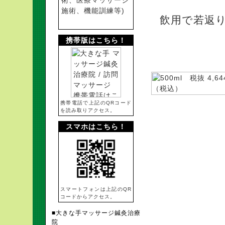
術、医療マッサージ
施術、機能訓練等)
飲用で若返り
携帯版はこちら！
500ml 税抜 
携帯電話で上記のQRコード
を読み取りアクセス。
スマホはこちら！
スマートフォンは上記のQR
コードからアクセス。
■大きな手マッサージ鍼灸治療
350ml 税抜 
院