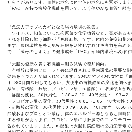
たらきがあります。血管の老化は体全体の老化にも繋がります
「PAC」が持つ抗酸化機能を用いて、若く健やかな血管年齢
『免疫力アップのカギとなる腸内環境の改善』
ウイルス、細菌といった病原菌や化学物質など、害があるも
それを排除し戦う細胞が「免疫細胞」です。体内の免疫細胞の
ます。腸内環境を整え免疫細胞を活性化すれば免疫力を高める
で、『萬寿のしずく』の健康成分「PAC」が腸内環境へ及ぼ
『大腸の健康を表す有機酸を測る試験で増加傾向』
有機酸は腸内フローラと共に評価される腸内環境の重要な指
効果をもつことが知られています。30代男性と40代女性に『萬
ずつ90日間飲用してもらい、糞便中の有機酸量の変化を調べ
結果、有機酸（酢酸、プロピオン酸、n-酪酸）に増加傾向が現
・酢酸の変化、30代男性：2.88→3.26 40代女性：1.93→2.1
・プロピオン酸の変化、30代男性：0.81→1.05 40代女性：0.
・n-酪酸の変化、30代男性：0.79→0.86 40代女性：0.60→0
酢酸およびプロピオン酸は、体のエネルギー源となると同時に
する作用があります。プロピオン酸には肝臓でのコレステロー
告されています。また、n-酪酸は大腸粘膜細胞の必須栄養素