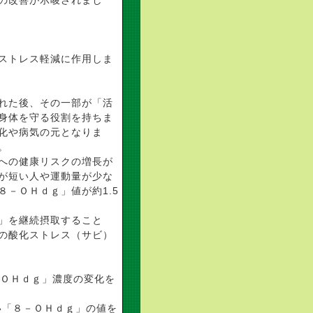
境の改善が示唆されまし
化ストレス軽減に作用しま
れた後、その一部が「活
身体を守る役割を持ちま
化や病気の元となりま
。
への健康リスクの増長が
が短い人や運動量が少な
－ＯＨｄｇ」値が約1.5
」を継続摂取すること
の酸化ストレス（サビ）
ーＯＨｄｇ」濃度の変化を
い「８－ＯＨｄｇ」の値を