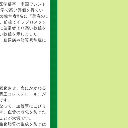
医学部卒・米国ワシント
医学で高い評価を得てい
ため健常者8名に『萬寿のし
き、前後でイソプロスタン
に健常者より高い数値を
い数値を示しました。
、糖尿病や脂質異常症に
老化させ、命にかかわる
悪玉コレステロール）が
です。
なって、血管壁にこびり
す。血管の老化を防ぐた
ことが大切です。
過酸化脂質の生成を防ぐは