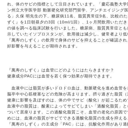
れ、体のサビの指標として注目されています。「慶応義塾大学
ン州立大学医学部 動脈硬化研究部門留学、アンチエイジング
る」久保 明先生の下、糖尿病11名、脂質異常症9名、比較の
ずく』を1日朝昼夕の3回（10ml/1回）、1ヶ月間飲用いただ
の値を調べる臨床試験を行いました。糖尿病、脂質異常症とも
示していたイソプロスタンが、飲用後は減少し、健常者より低
『萬寿のしずく』の飲用で身体のサビを抑えることが確認され
好影響を与えることが期待されます。
『萬寿のしずく』は血管にどのようにはたらきますか？
健康成分PACには血管を若く保つ効果が期待できます。
血液中には脂質が多いドロドロ血は、動脈硬化を進め血管を
脳卒中や心筋梗塞などの危険が高まります。摂り過ぎた脂質（
健康に影響を及ぼすのは、体の中でサビ（酸化）が起こるため
血液中の脂質は、酸素によってサビてしまい「過酸化脂質」と
ついて居座ります。この過酸化脂質こそ、血管の老化の原因で
めには、血液の脂質がサビてできる過酸化脂質の生成を抑える
『萬寿のしずく』の主成分「PAC」には、抗酸化作用があり