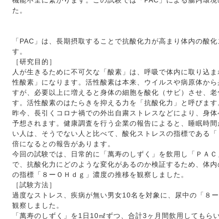
機能不全に繋がります。この試験では「PAC」による腸内環
た。
「PAC」は、長期摂取することで抗酸化力が高まり体内の酸
す。
［研究目的］
人が生きるために不可欠な「酸素」は、呼吸で体内に取り込ま
性酸素」になります。活性酸素は本来、ウイルスや病原体から
すが、必要以上に増えると身体の細胞を酸化（サビ）させ、老
す。活性酸素のはたらきを抑える力を「抗酸化力」と呼びます
昨今、長引くコロナ禍での外出自粛ストレスなどにより、身体
予想されます。健康調査を行う企業の報告によると、睡眠時間
い人は、そうでない人と比べて、酸化ストレスの指標である「８
倍になるとの報告があります。
今回の試験では、日常的に「萬寿のしずく」を飲用し「ＰＡＣ
で、抗酸化力にどのような変化があるのか検証するため、体内
の指標「８ーＯＨｄｇ」濃度の推移を観察しました。
［試験方法］
過度なストレス、疾病が無い男女10名を対象に、尿中の「８
観察しました。
「萬寿のしずく」を1日10㎖ずつ、合計3ヶ月間飲用してもら