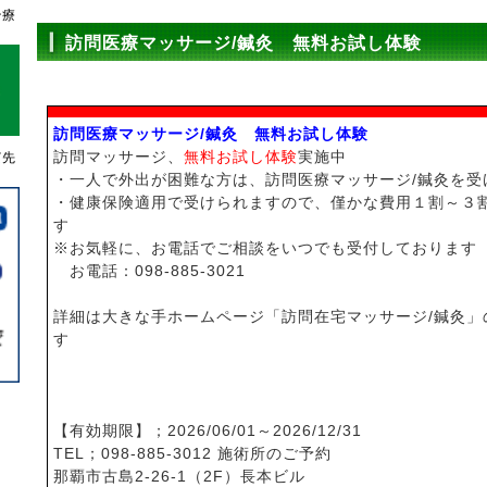
治療
訪問医療マッサージ/鍼灸 無料お試し体験
訪問医療マッサージ/鍼灸 無料お試し体験
訪問マッサージ、
無料お試し体験
実施中
濱先
・一人で外出が困難な方は、訪問医療マッサージ/鍼灸を受
・健康保険適用で受けられますので、僅かな費用１割～３
す
※お気軽に、お電話でご相談をいつでも受付しております
お電話：098-885-3021
詳細は大きな手ホームページ「訪問在宅マッサージ/鍼灸」
す
【有効期限】；2026/06/01～2026/12/31
TEL；098-885-3012 施術所のご予約
那覇市古島2-26-1（2F）長本ビル