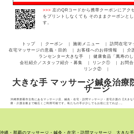
>>>
左のQRコードから携帯クーポンにアク
をプリントしなくても そのままクーポンと
す。
トップ
クーポン
施術メニュー
訪問在宅マ
｜
｜
｜
在宅マッサージの意義・目的
お客様へのお得情報
介
｜
｜
ランセンター大きな手
健康食品「萬寿のし
｜
会社紹介／スタッフ紹介・募集
リンク①
お問合
｜
｜
リンク②
｜
大きな手 マッサージ鍼灸治療院
サージ
沖縄県那覇市古島にあるマッサージ店、鍼灸・在宅・訪問マッサージ・居宅介護の【大きな
療・介護全般まで幅広くご利用可能です。私たちの手が少しでもお役に立てれば…。
沖縄・那覇のマッサージ・鍼灸・在宅・訪問マッサージ 大きな