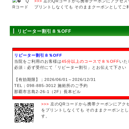
>>>
左のQRコードから携帯クーポンにアクセス
プリントしなくても そのままクーポンとしてご
リピーター割引８％OFF
リピーター割引８％OFF
当院をご利用のお客様は
45分以上のコースで８％OFF
いた
必須：必ず受付にて「リピーター割引」とお伝えて下さい
【有効期限】；2026/06/01～2026/12/31
TEL；098-885-3012 施術所のご予約
那覇市古島2-26-1（2F）長本ビル
>>>
左のQRコードから携帯クーポンにアク
をプリントしなくても そのままクーポンと
す。