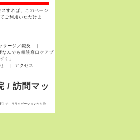
セスすれば、このページ
してご利用いただけま
ッサージ／鍼灸
｜
護なんでも相談窓口ケアプ
ずく」
｜
せ
アクセス
｜
｜
 / 訪問マッ
手】で、リラクゼーションから治
手